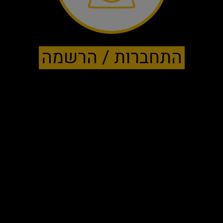
התחברות / הרשמה
עכשיו באתר
צ'יפס בטטה כדורי פירה טבעות בצל ועוד..
בתיאבון !