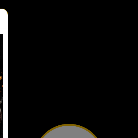
רוך
ובך